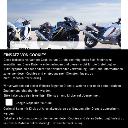
Ultimate Sport
EINSATZ VON COOKIES
Diese Webseite verwendet Cookies, um Dir ein bestmögliches Surf-Erlebnis zu
ermöglichen. Diese Daten werden erhoben und dienen nicht für die Erstellung von
Nutzungsprofilen oder anderer weiterführender Verwendung. Sämtliche Informationen
zu verwendeten Cookies und eingebundenen Diensten findest du
hier:
Datenschutzerklärung
Wir verwenden auf dieser Website folgende Dienste, welche erst nach deiner aktiven
Zweirad Markert |
Chemnitzer Str. 24 | 09224 Chemnitz -
Zustimmung eingebunden werden.
Grüna | Deutschland
Bitte hake dazu den jeweiligen Dienst an und klicke auf Übernehmen:
AGB
|
Impressum
|
Datenschutz
|
Disclaimer
|
Google Maps und Youtube
Barrierefreiheit
|
Batterieverordnung
Optional kann mit Klick auf Alles akzeptieren der Nutzung aller Dienste zugestimmt
werden
Detailierte Informationen zu den verwendeten Cookies und deren Bedeutung findest du
in unserer Datenschutzerklärung:
Datenschutzerklärung